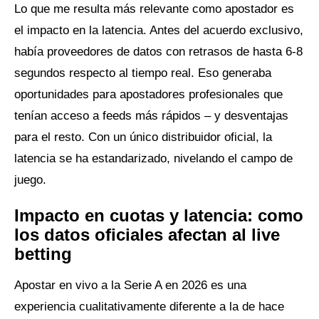
Lo que me resulta más relevante como apostador es
el impacto en la latencia. Antes del acuerdo exclusivo,
había proveedores de datos con retrasos de hasta 6-8
segundos respecto al tiempo real. Eso generaba
oportunidades para apostadores profesionales que
tenían acceso a feeds más rápidos – y desventajas
para el resto. Con un único distribuidor oficial, la
latencia se ha estandarizado, nivelando el campo de
juego.
Impacto en cuotas y latencia: como
los datos oficiales afectan al live
betting
Apostar en vivo a la Serie A en 2026 es una
experiencia cualitativamente diferente a la de hace