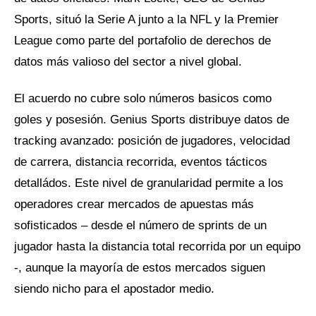
Sports, situó la Serie A junto a la NFL y la Premier
League como parte del portafolio de derechos de
datos más valioso del sector a nivel global.
El acuerdo no cubre solo números basicos como
goles y posesión. Genius Sports distribuye datos de
tracking avanzado: posición de jugadores, velocidad
de carrera, distancia recorrida, eventos tácticos
detalládos. Este nivel de granularidad permite a los
operadores crear mercados de apuestas más
sofisticados – desde el número de sprints de un
jugador hasta la distancia total recorrida por un equipo
-, aunque la mayoría de estos mercados siguen
siendo nicho para el apostador medio.