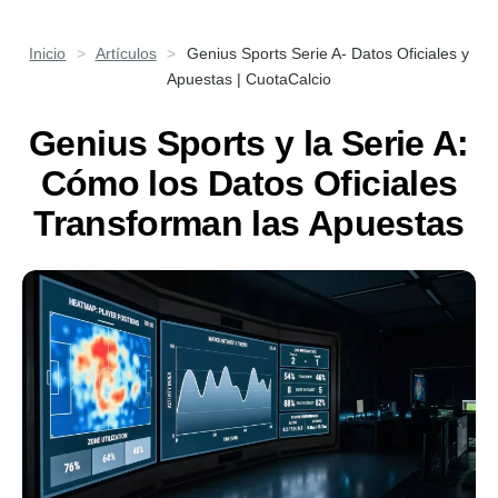
Inicio
>
Artículos
>
Genius Sports Serie A- Datos Oficiales y
Apuestas | CuotaCalcio
Genius Sports y la Serie A:
Cómo los Datos Oficiales
Transforman las Apuestas