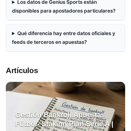
Los datos de Genius Sports están
disponibles para apostadores particulares?
Qué diferencia hay entre datos oficiales y
feeds de terceros en apuestas?
Artículos
Gestión Bankroll Apuestas
Fútbol- Staking Plan Serie A |