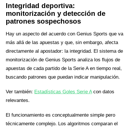
Integridad deportiva:
monitorización y detección de
patrones sospechosos
Hay un aspecto del acuerdo con Genius Sports que va
más allá de las apuestas y que, sin embargo, afecta
directamente al apostador: la integridad. El sistema de
monitorización de Genius Sports analiza los flujos de
apuestas de cada partido de la Serie A en tiempo real,
buscando patrones que puedan indicar manipulación.
Ver también:
Estadísticas Goles Serie A
con datos
relevantes.
El funcionamiento es conceptualmente simple pero
técnicamente complejo. Los algoritmos comparan el