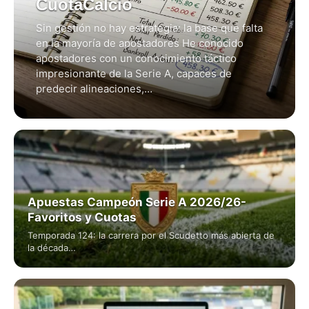
CuotaCalcio
Sin gestión no hay estrategia: la base que falta
en la mayoría de apostadores He conocido
apostadores con un conocimiento táctico
impresionante de la Serie A, capaces de
predecir alineaciones,…
Apuestas Campeón Serie A 2026/26-
Favoritos y Cuotas
Temporada 124: la carrera por el Scudetto más abierta de
la década…