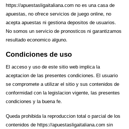
https://apuestasligaitaliana.com no es una casa de
apuestas, no ofrece servicios de juego online, no
acepta apuestas ni gestiona depositos de usuarios.
No somos un servicio de pronosticos ni garantizamos
resultado economico alguno.
Condiciones de uso
El acceso y uso de este sitio web implica la
aceptacion de las presentes condiciones. El usuario
se compromete a utilizar el sitio y sus contenidos de
conformidad con la legislacion vigente, las presentes
condiciones y la buena fe.
Queda prohibida la reproduccion total o parcial de los
contenidos de https://apuestasligaitaliana.com sin