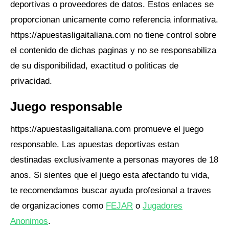
deportivas o proveedores de datos. Estos enlaces se
proporcionan unicamente como referencia informativa.
https://apuestasligaitaliana.com no tiene control sobre
el contenido de dichas paginas y no se responsabiliza
de su disponibilidad, exactitud o politicas de
privacidad.
Juego responsable
https://apuestasligaitaliana.com promueve el juego
responsable. Las apuestas deportivas estan
destinadas exclusivamente a personas mayores de 18
anos. Si sientes que el juego esta afectando tu vida,
te recomendamos buscar ayuda profesional a traves
de organizaciones como
FEJAR
o
Jugadores
Anonimos
.