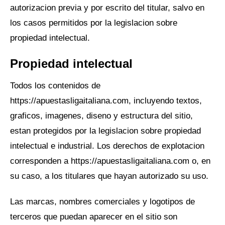
autorizacion previa y por escrito del titular, salvo en
los casos permitidos por la legislacion sobre
propiedad intelectual.
Propiedad intelectual
Todos los contenidos de
https://apuestasligaitaliana.com, incluyendo textos,
graficos, imagenes, diseno y estructura del sitio,
estan protegidos por la legislacion sobre propiedad
intelectual e industrial. Los derechos de explotacion
corresponden a https://apuestasligaitaliana.com o, en
su caso, a los titulares que hayan autorizado su uso.
Las marcas, nombres comerciales y logotipos de
terceros que puedan aparecer en el sitio son