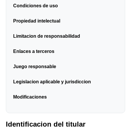
Condiciones de uso
Propiedad intelectual
Limitacion de responsabilidad
Enlaces a terceros
Juego responsable
Legislacion aplicable y jurisdiccion
Modificaciones
Identificacion del titular