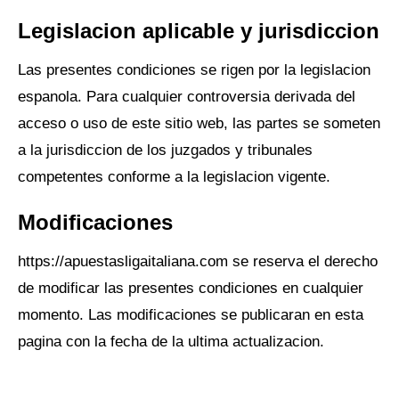
Legislacion aplicable y jurisdiccion
Las presentes condiciones se rigen por la legislacion
espanola. Para cualquier controversia derivada del
acceso o uso de este sitio web, las partes se someten
a la jurisdiccion de los juzgados y tribunales
competentes conforme a la legislacion vigente.
Modificaciones
https://apuestasligaitaliana.com se reserva el derecho
de modificar las presentes condiciones en cualquier
momento. Las modificaciones se publicaran en esta
pagina con la fecha de la ultima actualizacion.