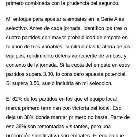
primero combinada con la prudencia del segundo.
Mi enfoque para apostar a empates en la Serie A es
selectivo. Antes de cada jornada, identifico los tres o
cuatro partidos con mayor probabilidad de empate en
función de tres variables: similitud clasificatoria de los
equipos, rendimiento defensivo reciente de ambos, y
contexto de la jornada. Si la cuota del empate en esos
partidos supera 3.30, lo considero apuesta potencial.
Si supera 3.50, suelo incluirla en mi selección.
El 62% de los partidos en los que el equipo local
marca primero terminan con victoria del local. Eso
deja un 38% donde marcar primero no basta. Parte de
ese 38% son remontadas visitantes, pero una
proporción significativa son empates. El equipo que