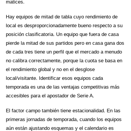
matices.
Hay equipos de mitad de tabla cuyo rendimiento de
local es desproporcionadamente bueno respecto a su
posición clasificatoria. Un equipo que fuera de casa
pierde la mitad de sus partidos pero en casa gana dos
de cada tres tiene un perfil que el mercado a menudo
no calibra correctamente, porque la cuota se basa en
el rendimiento global y no en el desglose
local/visitante. Identificar esos equipos cada
temporada es una de las ventajas competitivas más
accesibles para el apostador de Serie A.
El factor campo también tiene estacionalidad. En las
primeras jornadas de temporada, cuando los equipos
aún están ajustando esquemas y el calendario es