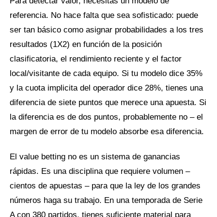
Para detectar valor, necesitas un modelo de
referencia. No hace falta que sea sofisticado: puede
ser tan básico como asignar probabilidades a los tres
resultados (1X2) en función de la posición
clasificatoria, el rendimiento reciente y el factor
local/visitante de cada equipo. Si tu modelo dice 35%
y la cuota implicita del operador dice 28%, tienes una
diferencia de siete puntos que merece una apuesta. Si
la diferencia es de dos puntos, probablemente no – el
margen de error de tu modelo absorbe esa diferencia.
El value betting no es un sistema de ganancias
rápidas. Es una disciplina que requiere volumen –
cientos de apuestas – para que la ley de los grandes
números haga su trabajo. En una temporada de Serie
A con 380 partidos, tienes suficiente material para