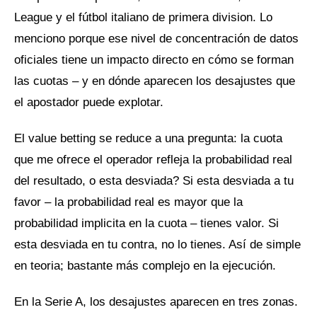
League y el fútbol italiano de primera division. Lo
menciono porque ese nivel de concentración de datos
oficiales tiene un impacto directo en cómo se forman
las cuotas – y en dónde aparecen los desajustes que
el apostador puede explotar.
El value betting se reduce a una pregunta: la cuota
que me ofrece el operador refleja la probabilidad real
del resultado, o esta desviada? Si esta desviada a tu
favor – la probabilidad real es mayor que la
probabilidad implicita en la cuota – tienes valor. Si
esta desviada en tu contra, no lo tienes. Así de simple
en teoria; bastante más complejo en la ejecución.
En la Serie A, los desajustes aparecen en tres zonas.