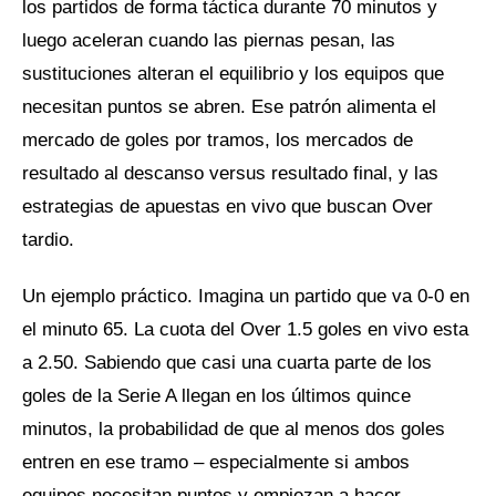
los partidos de forma táctica durante 70 minutos y
luego aceleran cuando las piernas pesan, las
sustituciones alteran el equilibrio y los equipos que
necesitan puntos se abren. Ese patrón alimenta el
mercado de goles por tramos, los mercados de
resultado al descanso versus resultado final, y las
estrategias de apuestas en vivo que buscan Over
tardio.
Un ejemplo práctico. Imagina un partido que va 0-0 en
el minuto 65. La cuota del Over 1.5 goles en vivo esta
a 2.50. Sabiendo que casi una cuarta parte de los
goles de la Serie A llegan en los últimos quince
minutos, la probabilidad de que al menos dos goles
entren en ese tramo – especialmente si ambos
equipos necesitan puntos y empiezan a hacer