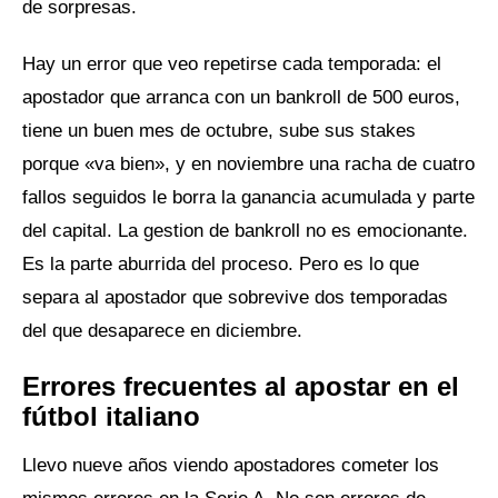
de sorpresas.
Hay un error que veo repetirse cada temporada: el
apostador que arranca con un bankroll de 500 euros,
tiene un buen mes de octubre, sube sus stakes
porque «va bien», y en noviembre una racha de cuatro
fallos seguidos le borra la ganancia acumulada y parte
del capital. La gestion de bankroll no es emocionante.
Es la parte aburrida del proceso. Pero es lo que
separa al apostador que sobrevive dos temporadas
del que desaparece en diciembre.
Errores frecuentes al apostar en el
fútbol italiano
Llevo nueve años viendo apostadores cometer los