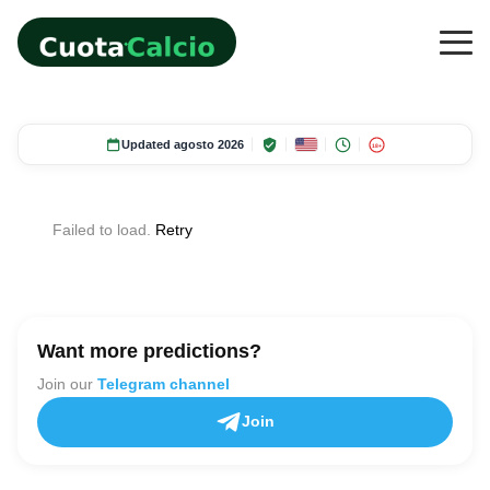
Skip to content
Updated agosto 2026
18+
Failed to load.
Retry
Want more predictions?
Join our
Telegram channel
Join