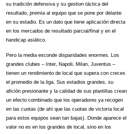
su tradición defensiva y su gestion táctica del
resultado, premia al equipo que se pone por delante
en su estadio. Es un dato que tiene aplicación directa
en los mercados de resultado parcial/final y en el
handicap asiático.
Pero la media esconde disparidades enormes. Los
grandes clubes – Inter, Napoli, Milan, Juventus –
tienen un rendimiento de local que supera con creces
el promedio de la liga. Sus estadios grandes, su
afición presionante y la calidad de sus plantillas crean
un efecto combinado que los operadores ya recogen
en las cuotas (de ahí que las cuotas de victoria local
para estos equipos sean tan bajas). Donde aparece el
valor no es en los grandes de local, sino en los