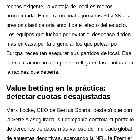
menos exigente, la ventaja de local es menos
pronunciada. En el tramo final – jornadas 30 a 38 – la
presion clasificatoria amplifica el efecto del estadio.
Los equipos que luchan por evitar el descenso rinden
más en casa por la urgencia; los que pelean por
Europa necesitan asegurar sus partidos de local. Esa
intensificación no siempre se refleja en las cuotas con
la rapidez que debería.
Value betting en la práctica:
detectar cuotas desajustadas
Mark Locke, CEO de Genius Sports, destacó que con
la Serie A asegurada, su compañía controla el portfolio
de derechos de datos más valioso del mercado global
de apuestas deportivas, abarcando la NFL, la Premier