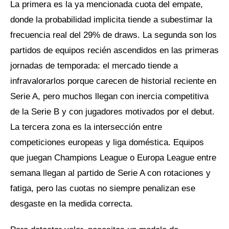
La primera es la ya mencionada cuota del empate,
donde la probabilidad implicita tiende a subestimar la
frecuencia real del 29% de draws. La segunda son los
partidos de equipos recién ascendidos en las primeras
jornadas de temporada: el mercado tiende a
infravalorarlos porque carecen de historial reciente en
Serie A, pero muchos llegan con inercia competitiva
de la Serie B y con jugadores motivados por el debut.
La tercera zona es la intersección entre
competiciones europeas y liga doméstica. Equipos
que juegan Champions League o Europa League entre
semana llegan al partido de Serie A con rotaciones y
fatiga, pero las cuotas no siempre penalizan ese
desgaste en la medida correcta.