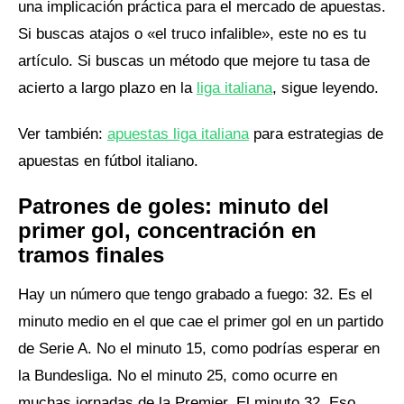
una implicación práctica para el mercado de apuestas.
Si buscas atajos o «el truco infalible», este no es tu
artículo. Si buscas un método que mejore tu tasa de
acierto a largo plazo en la
liga italiana
, sigue leyendo.
Ver también:
apuestas liga italiana
para estrategias de
apuestas en fútbol italiano.
Patrones de goles: minuto del
primer gol, concentración en
tramos finales
Hay un número que tengo grabado a fuego: 32. Es el
minuto medio en el que cae el primer gol en un partido
de Serie A. No el minuto 15, como podrías esperar en
la Bundesliga. No el minuto 25, como ocurre en
muchas jornadas de la Premier. El minuto 32. Eso