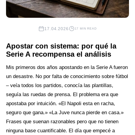
17.04.2026
17 MIN READ
Apostar con sistema: por qué la
Serie A recompensa el análisis
Mis primeros dos años apostando en la Serie A fueron
un desastre. No por falta de conocimiento sobre fútbol
– veía todos los partidos, conocía las plantillas,
seguía las ruedas de prensa. El problema era que
apostaba por intuición. «El Napoli esta en racha,
seguro que gana.» «La Juve nunca pierde en casa.»
Frases que suenan razonables pero que no tienen
ninguna base cuantificable. El día que empecé a