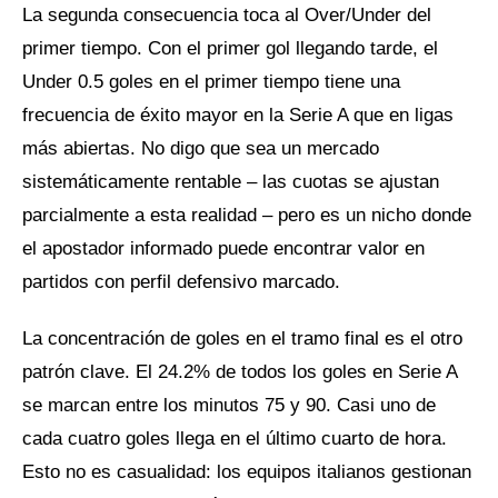
La segunda consecuencia toca al Over/Under del
primer tiempo. Con el primer gol llegando tarde, el
Under 0.5 goles en el primer tiempo tiene una
frecuencia de éxito mayor en la Serie A que en ligas
más abiertas. No digo que sea un mercado
sistemáticamente rentable – las cuotas se ajustan
parcialmente a esta realidad – pero es un nicho donde
el apostador informado puede encontrar valor en
partidos con perfil defensivo marcado.
La concentración de goles en el tramo final es el otro
patrón clave. El 24.2% de todos los goles en Serie A
se marcan entre los minutos 75 y 90. Casi uno de
cada cuatro goles llega en el último cuarto de hora.
Esto no es casualidad: los equipos italianos gestionan