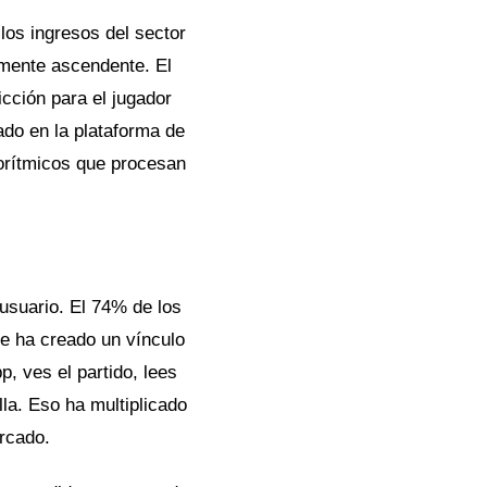
los ingresos del sector
ramente ascendente. El
cción para el jugador
ado en la plataforma de
gorítmicos que procesan
usuario. El 74% de los
ue ha creado un vínculo
p, ves el partido, lees
la. Eso ha multiplicado
rcado.