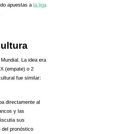
ando apuestas a
la liga
.
cultura
 Mundial. La idea era
, X (empate) o 2
ultural fue similar:
ba directamente al
ancos y las
iscutia sus
 del pronóstico