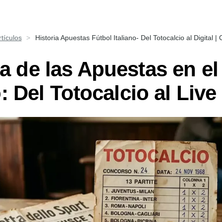
rtículos
>
Historia Apuestas Fútbol Italiano- Del Totocalcio al Digital |
ia de las Apuestas en el
o: Del Totocalcio al Live