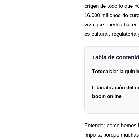
origen de todo lo que 
16.000 millones de euro
vivo que puedes hacer h
es cultural, regulatori
Tabla de conteni
Totocalcio: la quini
Liberalización del 
boom online
Entender como hemos lle
importa porque muchas d