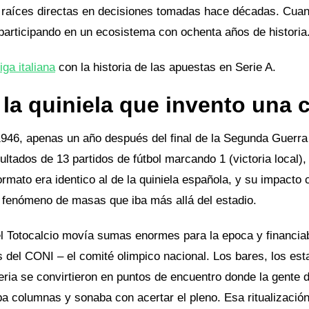
n raíces directas en decisiones tomadas hace décadas. Cu
participando en un ecosistema con ochenta años de historia
iga italiana
con la historia de las apuestas en Serie A.
 la quiniela que invento una 
1946, apenas un año después del final de la Segunda Guerra
sultados de 13 partidos de fútbol marcando 1 (victoria local)
 formato era identico al de la quiniela española, y su impacto c
un fenómeno de masas que iba más allá del estadio.
l Totocalcio movía sumas enormes para la epoca y financia
és del CONI – el comité olimpico nacional. Los bares, los est
eria se convirtieron en puntos de encuentro donde la gente d
a columnas y sonaba con acertar el pleno. Esa ritualización