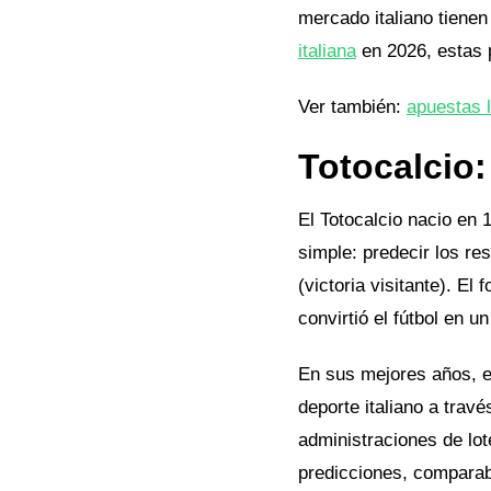
mercado italiano tiene
italiana
en 2026, estas 
Ver también:
apuestas l
Totocalcio:
El Totocalcio nacio en 
simple: predecir los re
(victoria visitante). El
convirtió el fútbol en 
En sus mejores años, e
deporte italiano a trav
administraciones de lot
predicciones, comparab