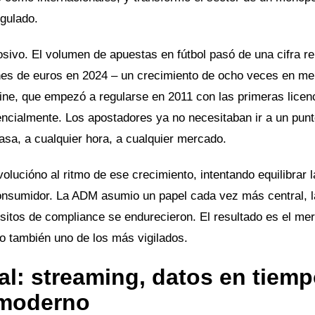
gulado.
osivo. El volumen de apuestas en fútbol pasó de una cifra 
nes de euros en 2024 – un crecimiento de ocho veces en m
line, que empezó a regularse en 2011 con las primeras licenc
ncialmente. Los apostadores ya no necesitaban ir a un punto
asa, a cualquier hora, a cualquier mercado.
olucióno al ritmo de ese crecimiento, intentando equilibrar 
consumidor. La ADM asumio un papel cada vez más central, l
uisitos de compliance se endurecieron. El resultado es el m
o también uno de los más vigilados.
tal: streaming, datos en tiempo
 moderno