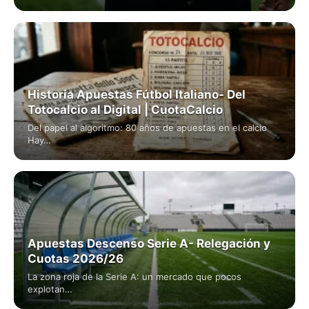
Historia Apuestas Fútbol Italiano- Del
Totocalcio al Digital | CuotaCalcio
Del papel al algoritmo: 80 años de apuestas en el calcio
Hay…
Apuestas Descenso Serie A- Relegación y
Cuotas 2026/26
La zona roja de la Serie A: un mercado que pocos
explotan…