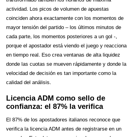
actividad. Los picos de volumen de apuestas
coinciden ahora exactamente con los momentos de
mayor tensión del partido – los últimos minutos de
cada parte, los momentos posteriores a un gol -,
porque el apostador está viendo el juego y reacciona
en tiempo real. Eso crea ventanas de alta liquidez
donde las cuotas se mueven rápidamente y donde la
velocidad de decisión es tan importante como la
calidad del análisis.
Licencia ADM como sello de
confianza: el 87% la verifica
El 87% de los apostadores italianos reconoce que
verifica la licencia ADM antes de registrarse en un