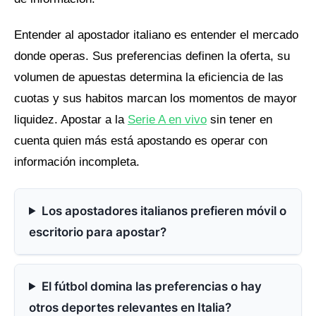
Entender al apostador italiano es entender el mercado
donde operas. Sus preferencias definen la oferta, su
volumen de apuestas determina la eficiencia de las
cuotas y sus habitos marcan los momentos de mayor
liquidez. Apostar a la
Serie A en vivo
sin tener en
cuenta quien más está apostando es operar con
información incompleta.
Los apostadores italianos prefieren móvil o
escritorio para apostar?
El fútbol domina las preferencias o hay
otros deportes relevantes en Italia?