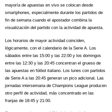
mayoría de apuestas en vivo se colocan desde
smartphones, especialmente durante los partidos de
fin de semana cuando el apostador combina la
visualización del partido con la actividad de apuesta.
Los horarios de mayor actividad coinciden,
lógicamente, con el calendario de la Serie A. Los
sábados entre las 15:00 y las 22:00 y los domingos
entre las 12:30 y las 20:45 concentran el grueso de
las apuestas en fútbol italiano. Los lunes con partidos
de Serie A a las 20:45 generan un pico adicional. Las
jornadas intersemana de Champions League producen
otro perfil de actividad, más concentrado en las
franjas de 18:45 y 21:00.