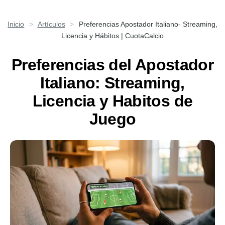
Inicio
>
Artículos
>
Preferencias Apostador Italiano- Streaming,
Licencia y Hábitos | CuotaCalcio
Preferencias del Apostador
Italiano: Streaming,
Licencia y Habitos de
Juego