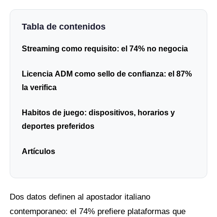
Tabla de contenidos
Streaming como requisito: el 74% no negocia
Licencia ADM como sello de confianza: el 87%
la verifica
Habitos de juego: dispositivos, horarios y
deportes preferidos
Artículos
Dos datos definen al apostador italiano
contemporaneo: el 74% prefiere plataformas que