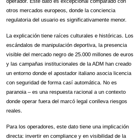
operador. Este dato es excepcional comparado con
otros mercados europeos, donde la conciencia
regulatoria del usuario es significativamente menor.
La explicación tiene raíces culturales e históricas. Los
escándalos de manipulación deportiva, la presencia
visible del mercado negro de 25.000 millones de euros
y las campañas institucionales de la ADM han creado
un entorno donde el apostador italiano asocia licencia
con seguridad de forma casí automática. No es
paranoia – es una respuesta racional a un contexto
donde operar fuera del marcó legal conlleva riesgos
reales.
Para los operadores, este dato tiene una implicación
directa: invertir en compliance y en visibilidad de la